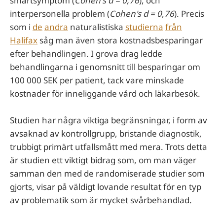
smärtsymptom (
Cohen's d = 0,76
), och
interpersonella problem (
Cohen's d = 0,76
). Precis
som i
de
andra
naturalistiska
studierna
från
Halifax
såg man även stora kostnadsbesparingar
efter behandlingen. I grova drag ledde
behandlingarna i genomsnitt till besparingar om
100 000 SEK per patient, tack vare minskade
kostnader för inneliggande vård och läkarbesök.
Studien har några viktiga begränsningar, i form av
avsaknad av kontrollgrupp, bristande diagnostik,
trubbigt primärt utfallsmått med mera. Trots detta
är studien ett viktigt bidrag som, om man väger
samman den med de randomiserade studier som
gjorts, visar på väldigt lovande resultat för en typ
av problematik som är mycket svårbehandlad.