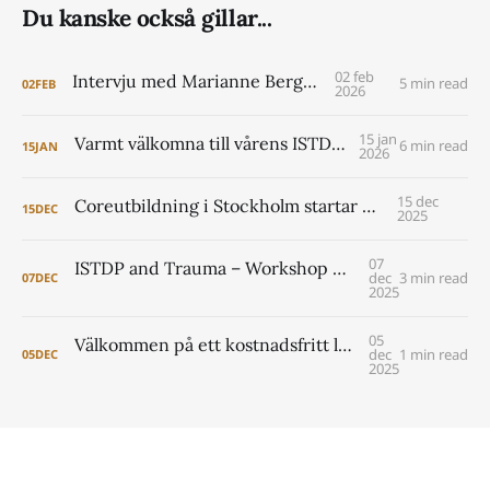
Du kanske också gillar...
02 feb
Intervju med Marianne Berggren
5 min read
02
FEB
2026
15 jan
Varmt välkomna till vårens ISTDP Academy!
6 min read
15
JAN
2026
15 dec
Coreutbildning i Stockholm startar 2026
15
DEC
2025
07
ISTDP and Trauma – Workshop with Jonathan Entis and Peter Lilliengren
dec
3 min read
07
DEC
2025
05
Välkommen på ett kostnadsfritt lunchseminarium om coreutbildningen i Lund 2026- 2029
dec
1 min read
05
DEC
2025