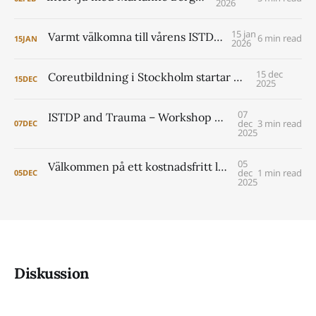
2026
15 jan
Varmt välkomna till vårens ISTDP Academy!
6 min read
15
JAN
2026
15 dec
Coreutbildning i Stockholm startar 2026
15
DEC
2025
07
ISTDP and Trauma – Workshop with Jonathan Entis and Peter Lilliengren
dec
3 min read
07
DEC
2025
05
Välkommen på ett kostnadsfritt lunchseminarium om coreutbildningen i Lund 2026- 2029
dec
1 min read
05
DEC
2025
Diskussion