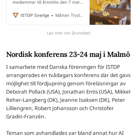
medlemmar till årsmöte den 7 mars
på Ersta Konferens i Stockholm.
Utöver årsmötet då viktiga beslut
ISTDP Sverige
Mårten Tryding
kommer fattas gällande föreningens
verksamhet bjuds det på två
Läs mer om årsmötet
spännande föreläsningar och
givetvis lunch och fika. Välkommen
till en dag av samarbete, social
samvaro och inspiration! Plats:
Nordisk konferens 23-24 maj i Malmö
Ersta konferens, Stockholm.
I samarbete med Danska föreningen för ISTDP
arrangerades en tvådagars konferens där det gavs
möjlighet till fördjupning genom föreläsningar av
Deborah Pollack (USA), Jonathan Entis (USA), Mikkel
Reher-Langberg (DK), Jeanne Isaksen (DK), Peter
Lilliengren, Robert Johansson och Christofer
Gradin-Franzén.
Teman som avhandlades var bland annat hur AI