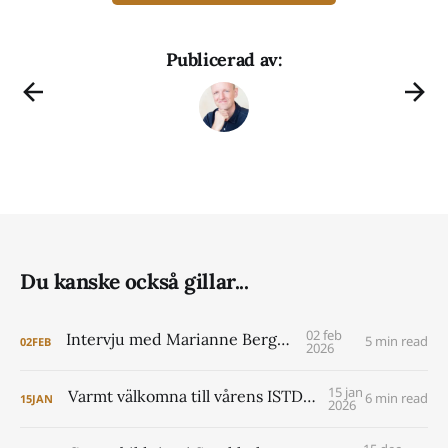
Publicerad av:
Du kanske också gillar...
02 feb
Intervju med Marianne Berggren
5 min read
02
FEB
2026
15 jan
Varmt välkomna till vårens ISTDP Academy!
6 min read
15
JAN
2026