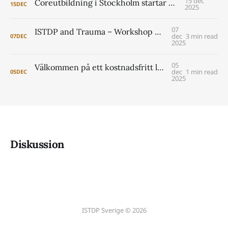
15 dec
Coreutbildning i Stockholm startar 2026
15
DEC
2025
07
ISTDP and Trauma – Workshop with Jonathan Entis and Peter Lilliengren
dec
3 min read
07
DEC
2025
05
Välkommen på ett kostnadsfritt lunchseminarium om coreutbildningen i Lund 2026- 2029
dec
1 min read
05
DEC
2025
Diskussion
ISTDP Sverige © 2026