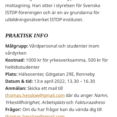
mottagning. Han sitter i styrelsen för Svenska
ISTDP-föreningen och är en av grundarna för
utbildningsnätverket ISTDP-institutet.
PRAKTISK INFO
Målgrupp:
Vårdpersonal och studenter inom
vårdyrken
Kostnad:
1000 kr för yrkesverksamma, 500 kr för
heltidsstudenter
Plats:
Hälsocenter, Götgatan 29E, Ronneby
Datum & tid:
13:e april 2022, 13.30 – 16.30
Anmälan:
Skicka ett mail till
thomas.hesslow@gmail.com
där du anger
Namn,
Yrkestillhörighet, Arbetsplats
och
Fakturaadress
Frågor:
Om du har frågor kan du vända dig till
thomas.hesslow@gmail.com