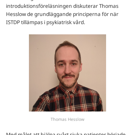
introduktionsföreläsningen diskuterar Thomas
Hesslow de grundläggande principerna för när
ISTDP tillämpas i psykiatrisk vård.
Thomas Hesslow
Med målet att hjälpa svårt sjuka patienter började