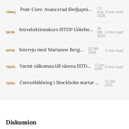
13
Post-Core: Avancerad fördjupning i ISTDP för psykologer VT 2027
maj
3 min read
13
MAJ
2026
26
Introduktionskurs ISTDP Göteborg 6-8 maj 2026 (pre core)
feb
2 min read
26
FEB
2026
02 feb
Intervju med Marianne Berggren
5 min read
02
FEB
2026
15 jan
Varmt välkomna till vårens ISTDP Academy!
6 min read
15
JAN
2026
15 dec
Coreutbildning i Stockholm startar 2026
15
DEC
2025
Diskussion