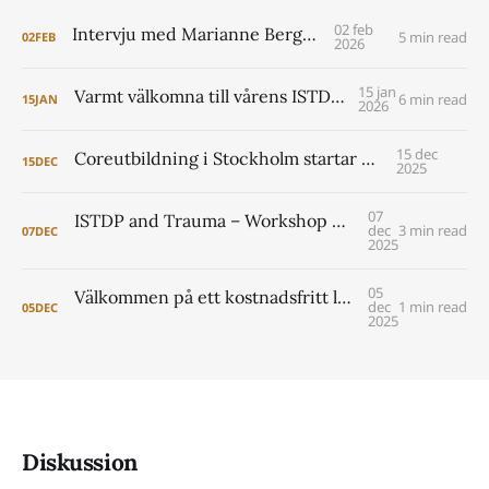
02 feb
Intervju med Marianne Berggren
5 min read
02
FEB
2026
15 jan
Varmt välkomna till vårens ISTDP Academy!
6 min read
15
JAN
2026
15 dec
Coreutbildning i Stockholm startar 2026
15
DEC
2025
07
ISTDP and Trauma – Workshop with Jonathan Entis and Peter Lilliengren
dec
3 min read
07
DEC
2025
05
Välkommen på ett kostnadsfritt lunchseminarium om coreutbildningen i Lund 2026- 2029
dec
1 min read
05
DEC
2025
Diskussion