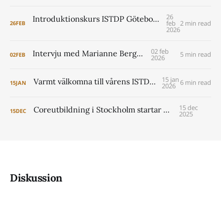
26
Introduktionskurs ISTDP Göteborg 6-8 maj 2026 (pre core)
feb
2 min read
26
FEB
2026
02 feb
Intervju med Marianne Berggren
5 min read
02
FEB
2026
15 jan
Varmt välkomna till vårens ISTDP Academy!
6 min read
15
JAN
2026
15 dec
Coreutbildning i Stockholm startar 2026
15
DEC
2025
Diskussion