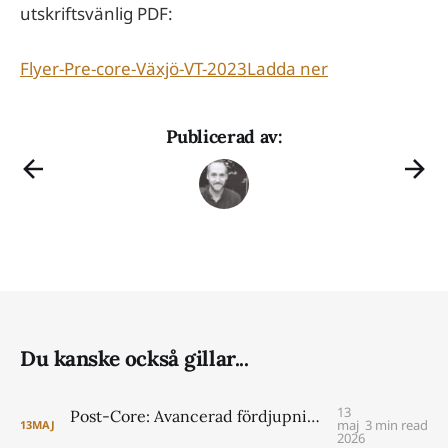
utskriftsvänlig PDF:
Flyer-Pre-core-Växjö-VT-2023
Ladda ner
Publicerad av:
Du kanske också gillar...
13
Post-Core: Avancerad fördjupning i ISTDP för psykologer VT 2027
maj
3 min read
13
MAJ
2026