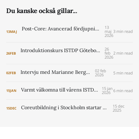
Du kanske också gillar...
13
Post-Core: Avancerad fördjupning i ISTDP för psykologer VT 2027
maj
3 min read
13
MAJ
2026
26
Introduktionskurs ISTDP Göteborg 6-8 maj 2026 (pre core)
feb
2 min read
26
FEB
2026
02 feb
Intervju med Marianne Berggren
5 min read
02
FEB
2026
15 jan
Varmt välkomna till vårens ISTDP Academy!
6 min read
15
JAN
2026
15 dec
Coreutbildning i Stockholm startar 2026
15
DEC
2025