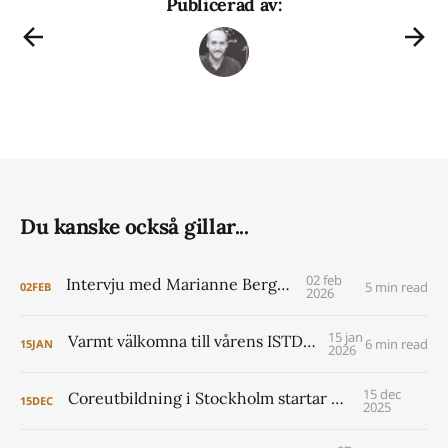
Publicerad av:
Du kanske också gillar...
02 feb
Intervju med Marianne Berggren
5 min read
02
FEB
2026
15 jan
Varmt välkomna till vårens ISTDP Academy!
6 min read
15
JAN
2026
15 dec
Coreutbildning i Stockholm startar 2026
15
DEC
2025