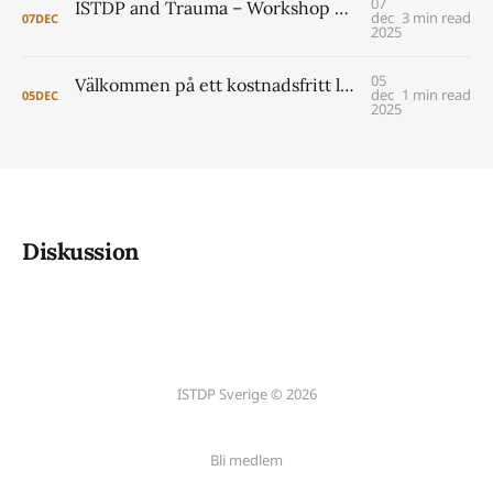
07
ISTDP and Trauma – Workshop with Jonathan Entis and Peter Lilliengren
dec
3 min read
07
DEC
2025
05
Välkommen på ett kostnadsfritt lunchseminarium om coreutbildningen i Lund 2026- 2029
dec
1 min read
05
DEC
2025
Diskussion
ISTDP Sverige © 2026
Bli medlem