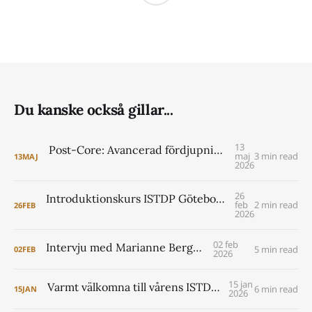
Du kanske också gillar...
13
Post-Core: Avancerad fördjupning i ISTDP för psykologer VT 2027
maj
3 min read
13
MAJ
2026
26
Introduktionskurs ISTDP Göteborg 6-8 maj 2026 (pre core)
feb
2 min read
26
FEB
2026
02 feb
Intervju med Marianne Berggren
5 min read
02
FEB
2026
15 jan
Varmt välkomna till vårens ISTDP Academy!
6 min read
15
JAN
2026