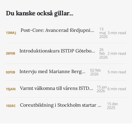
Du kanske också gillar...
13
Post-Core: Avancerad fördjupning i ISTDP för psykologer VT 2027
maj
3 min read
13
MAJ
2026
26
Introduktionskurs ISTDP Göteborg 6-8 maj 2026 (pre core)
feb
2 min read
26
FEB
2026
02 feb
Intervju med Marianne Berggren
5 min read
02
FEB
2026
15 jan
Varmt välkomna till vårens ISTDP Academy!
6 min read
15
JAN
2026
15 dec
Coreutbildning i Stockholm startar 2026
15
DEC
2025