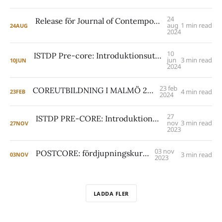
24
Release för Journal of Contemporary ISTDP 6:e september
aug
1 min read
24
AUG
2024
10
ISTDP Pre-core: Introduktionsutbildning i Malmö december 2024 [uppdaterad]
jun
3 min read
10
JUN
2024
23 feb
COREUTBILDNING I MALMÖ 2024-2027
4 min read
23
FEB
2024
27
ISTDP PRE-CORE: Introduktionsutbildning i Malmö maj 2024
nov
3 min read
27
NOV
2023
03 nov
POSTCORE: fördjupningskurs 2024
3 min read
03
NOV
2023
LADDA FLER