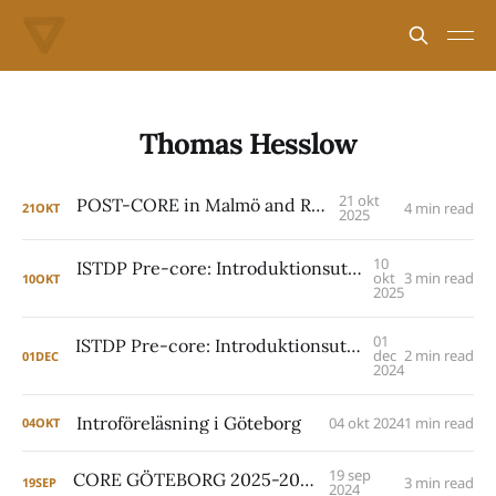
Thomas Hesslow
21 okt
POST-CORE in Malmö and Rome
4 min read
21
OKT
2025
10
ISTDP Pre-core: Introduktionsutbildning i Malmö mars 2026
okt
3 min read
10
OKT
2025
01
ISTDP Pre-core: Introduktionsutbildning i Östersund mars 2025
dec
2 min read
01
DEC
2024
Introföreläsning i Göteborg
04 okt 2024
1 min read
04
OKT
19 sep
CORE GÖTEBORG 2025-2028
3 min read
19
SEP
2024