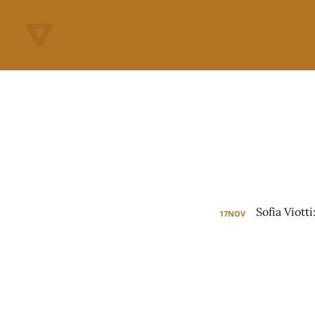
17
NOV