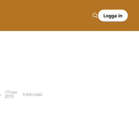
Logga in
17 nov
 på filmat material"
5 min read
2019