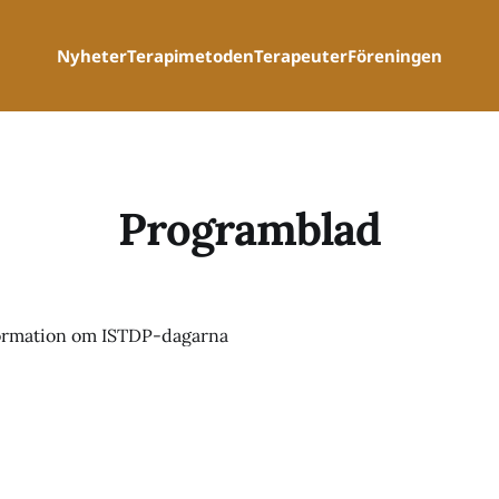
Nyheter
Terapimetoden
Terapeuter
Föreningen
Programblad
ormation om ISTDP-dagarna