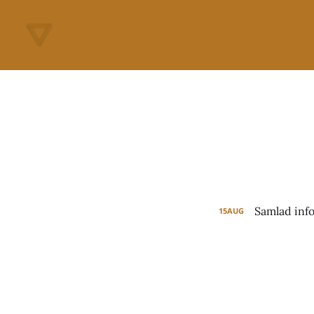
Samlad inf
15
AUG