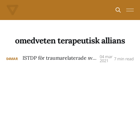
omedveten terapeutisk allians
04 mar
ISTDP för traumarelaterade svårigheter
7 min read
04
MAR
2021