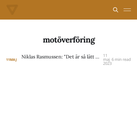
motöverföring
11
Niklas Rasmussen: "Det är så lätt att tappa bort sig själv i ISTDP"
maj
6 min read
11
MAJ
2023