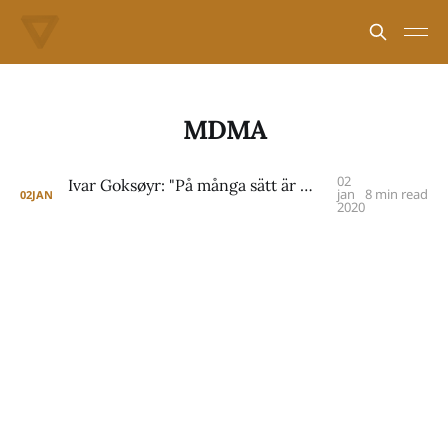
MDMA
02
Ivar Goksøyr: "På många sätt är MDMA den perfekta terapikatalysatorn"
jan
8 min read
02
JAN
2020