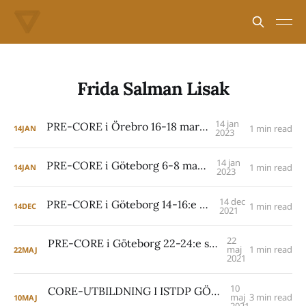
Frida Salman Lisak
14 jan
PRE-CORE i Örebro 16-18 mars 2023
1 min read
14
JAN
2023
14 jan
PRE-CORE i Göteborg 6-8 mars 2023
1 min read
14
JAN
2023
14 dec
PRE-CORE i Göteborg 14-16:e mars 2022
1 min read
14
DEC
2021
22
PRE-CORE i Göteborg 22-24:e september 2021
maj
1 min read
22
MAJ
2021
10
CORE-UTBILDNING I ISTDP GÖTEBORG 2021-2023
maj
3 min read
10
MAJ