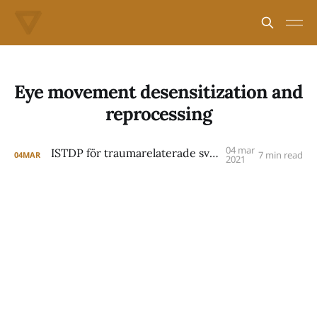
Eye movement desensitization and
reprocessing
04 mar
ISTDP för traumarelaterade svårigheter
7 min read
04
MAR
2021