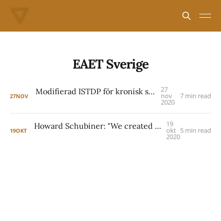
EAET Sverige
27
Modifierad ISTDP för kronisk smärta: EAET
nov
7 min read
27
NOV
2020
19
Howard Schubiner: "We created a simpler version of ISTDP"
okt
5 min read
19
OKT
2020