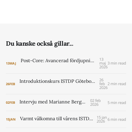
Du kanske också gillar...
13
Post-Core: Avancerad fördjupning i ISTDP för psykologer VT 2027
maj
3 min read
13
MAJ
2026
26
Introduktionskurs ISTDP Göteborg 6-8 maj 2026 (pre core)
feb
2 min read
26
FEB
2026
02 feb
Intervju med Marianne Berggren
5 min read
02
FEB
2026
15 jan
Varmt välkomna till vårens ISTDP Academy!
6 min read
15
JAN
2026