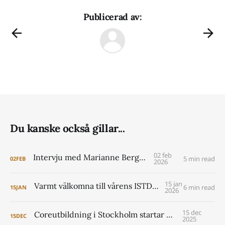
Publicerad av:
Du kanske också gillar...
02 feb
Intervju med Marianne Berggren
5 min read
02
FEB
2026
15 jan
Varmt välkomna till vårens ISTDP Academy!
6 min read
15
JAN
2026
15 dec
Coreutbildning i Stockholm startar 2026
15
DEC
2025