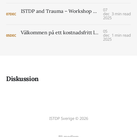
07
ISTDP and Trauma – Workshop with Jonathan Entis and Peter Lilliengren
dec
3 min read
07
DEC
2025
05
Välkommen på ett kostnadsfritt lunchseminarium om coreutbildningen i Lund 2026- 2029
dec
1 min read
05
DEC
2025
Diskussion
ISTDP Sverige © 2026
Bli medlem