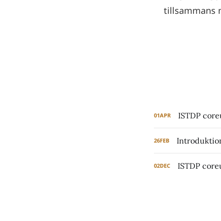
tillsammans m
ISTDP coreu
01
APR
Introduktio
26
FEB
ISTDP coreu
02
DEC