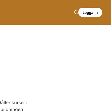
Logga in
ller kurser i
tbildningen