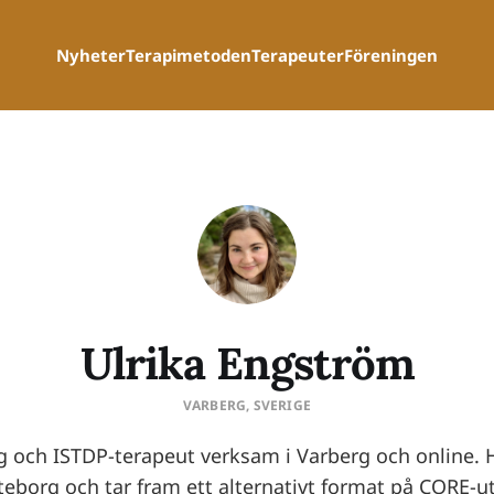
Nyheter
Terapimetoden
Terapeuter
Föreningen
Ulrika Engström
VARBERG, SVERIGE
g och ISTDP-terapeut verksam i Varberg och online. Hå
teborg och tar fram ett alternativt format på CORE-u