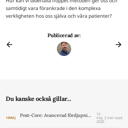
Hur kan vi bibehålla hoppet metoden ger oss och
samtidigt vara förankrade i den komplexa
verkligheten hos oss själva och våra patienter?
Publicerad av:
Du kanske också gillar...
13
Post-Core: Avancerad fördjupning i ISTDP för psykologer VT 2027
maj
3 min read
13
MAJ
2026