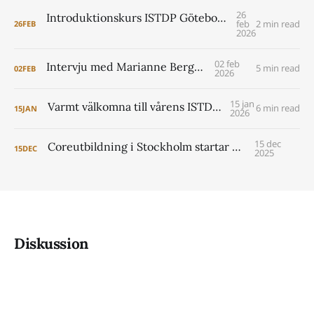
26
Introduktionskurs ISTDP Göteborg 6-8 maj 2026 (pre core)
feb
2 min read
26
FEB
2026
02 feb
Intervju med Marianne Berggren
5 min read
02
FEB
2026
15 jan
Varmt välkomna till vårens ISTDP Academy!
6 min read
15
JAN
2026
15 dec
Coreutbildning i Stockholm startar 2026
15
DEC
2025
Diskussion